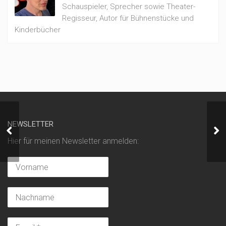
Schauspieler, Sprecher sowie Theater-
Regisseur, Autor für Bühnenstücke und
Kinderbücher
NEWSLETTER
Torsten Hoffmann
Schauspieler I
Hier für meinen Newsletter anmelden: